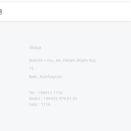
Əlaqə
Nəsimi r-nu., Ak. Həsən Əliyev küç.
15
Bakı, Azərbaycan
Tel : +99412 1116
Mobil : +99455 979 01 01
Faks : 1116