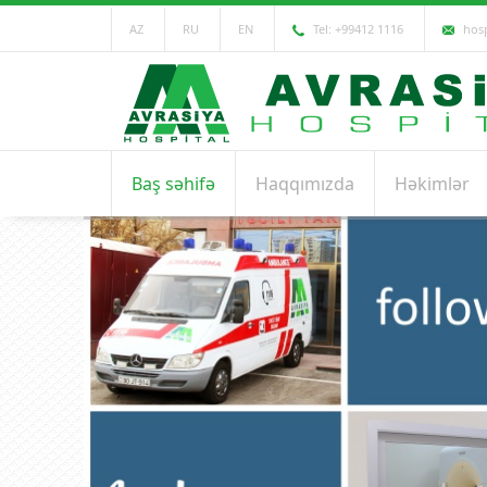
AZ
RU
EN
Tel: +99412 1116
hosp
Baş səhifə
Haqqımızda
Həkimlər