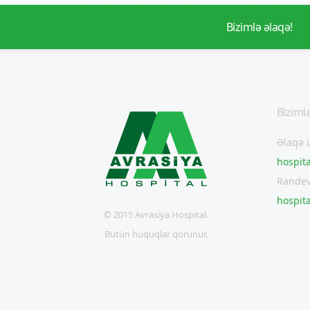
Bizimlə əlaqə!
Bizimlə
Əlaqə 
hospit
Randev
hospit
© 2015 Avrasiya Hospital.
Bütün hüquqlar qorunur.