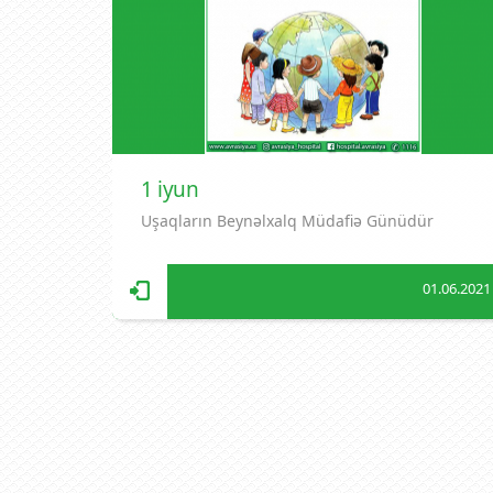
1 iyun
Uşaqların Beynəlxalq Müdafiə Günüdür
01.06.2021