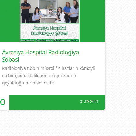
Avrasiya Hospital Radiologiya
Şöbəsi
Radiologiya tibbin müxtəlif cihazların köməyil
ilə bir çox xəstəliklərin diaqnozunun
qoyulduğu bir bölməsidir.
01.03.2021