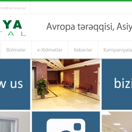
ital@avrasiya.az
Bölmələr
e-Xidmətlər
Xəbərlər
Kampaniyala