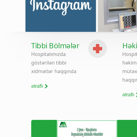
Tibbi Bölmələr
Hək
Hospitalımızda
Hospit
göstərilən tibbi
həkiml
xidmətlər haqqında
mütəx
haqqı
ətraflı
ətraflı