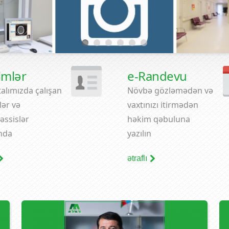
imlər
e-Randevu
alımızda çalışan
Növbə gözləmədən və
ər və
vaxtınızı itirmədən
əssislər
həkim qəbuluna
nda
yazılın
ətraflı