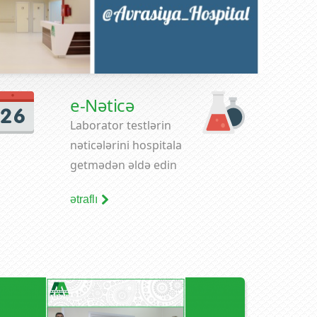
e-Nəticə
Laborator testlərin
nəticələrini hospitala
getmədən əldə edin
ətraflı