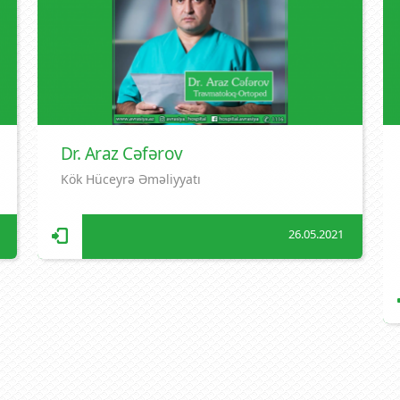
Dr. Araz Cəfərov
Kök Hüceyrə Əməliyyatı
26.05.2021