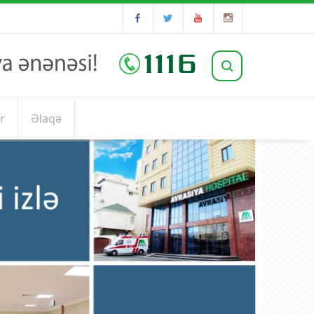
r
Əlaqə