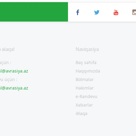
 əlaqə!
Naviqasiya
üçün :
Baş səhifə
al@avrasiya.az
Haqqımızda
u üçün :
Bölmələr
al@avrasiya.az
Həkimlər
e-Randevu
Xəbərlər
Əlaqə