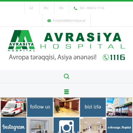
AZ
RU
EN
Tel: +99412 1116
hospital@avrasiya.az