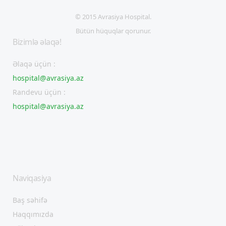
© 2015 Avrasiya Hospital.
Bütün hüquqlar qorunur.
Bizimlə əlaqə!
Əlaqə üçün :
hospital@avrasiya.az
Randevu üçün :
hospital@avrasiya.az
Naviqasiya
Baş səhifə
Haqqımızda