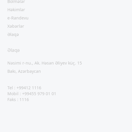
Bölmələr
Həkimlər
e-Randevu
Xəbərlər
Əlaqə
Əlaqə
Nəsimi r-nu., Ak. Həsən Əliyev küç. 15
Bakı, Azərbaycan
Tel : +99412 1116
Mobil : +99455 979 01 01
Faks : 1116