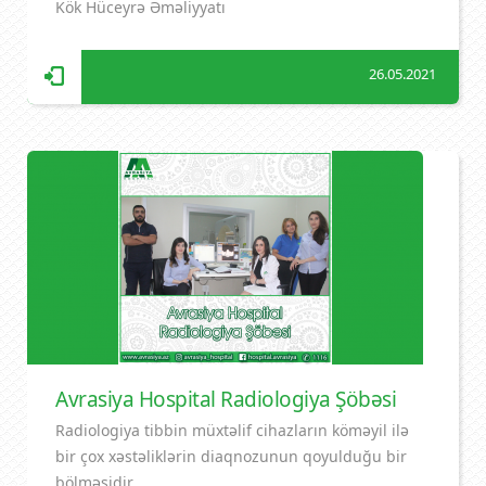
Kök Hüceyrə Əməliyyatı
26.05.2021
Avrasiya Hospital Radiologiya Şöbəsi
Radiologiya tibbin müxtəlif cihazların köməyil ilə
bir çox xəstəliklərin diaqnozunun qoyulduğu bir
bölməsidir.