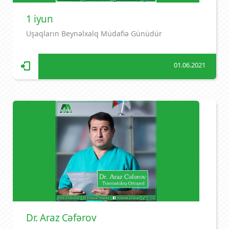
1 iyun
Uşaqların Beynəlxalq Müdafiə Günüdür
01.06.2021
Dr. Araz Cəfərov