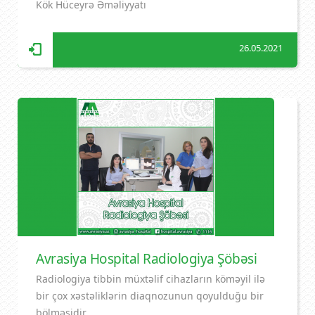
Kök Hüceyrə Əməliyyatı
26.05.2021
Avrasiya Hospital Radiologiya Şöbəsi
Radiologiya tibbin müxtəlif cihazların köməyil ilə
bir çox xəstəliklərin diaqnozunun qoyulduğu bir
bölməsidir.