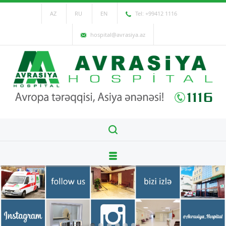
AZ
RU
EN
Tel: +99412 1116
hospital@avrasiya.az