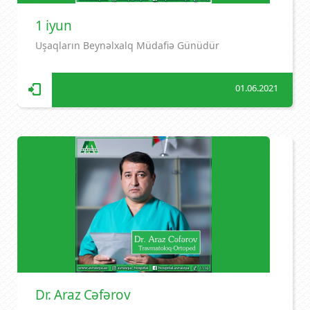
1 iyun
Uşaqların Beynəlxalq Müdafiə Günüdür
01.06.2021
Dr. Araz Cəfərov