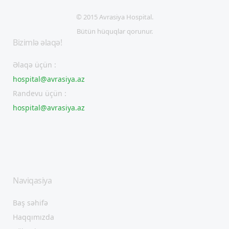
© 2015 Avrasiya Hospital.
Bütün hüquqlar qorunur.
Bizimlə əlaqə!
Əlaqə üçün :
hospital@avrasiya.az
Randevu üçün :
hospital@avrasiya.az
Naviqasiya
Baş səhifə
Haqqımızda