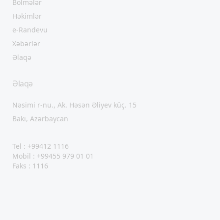
Bölmələr
Həkimlər
e-Randevu
Xəbərlər
Əlaqə
Əlaqə
Nəsimi r-nu., Ak. Həsən Əliyev küç. 15
Bakı, Azərbaycan
Tel : +99412 1116
Mobil : +99455 979 01 01
Faks : 1116