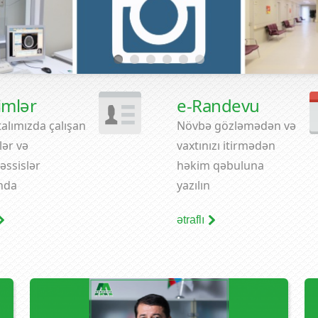
imlər
e-Randevu
alımızda çalışan
Növbə gözləmədən və
ər və
vaxtınızı itirmədən
əssislər
həkim qəbuluna
nda
yazılın
ətraflı