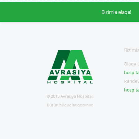
Bizimlə əlaqə!
Bizimlə
Əlaqə 
hospit
Randev
hospit
© 2015 Avrasiya Hospital.
Bütün hüquqlar qorunur.