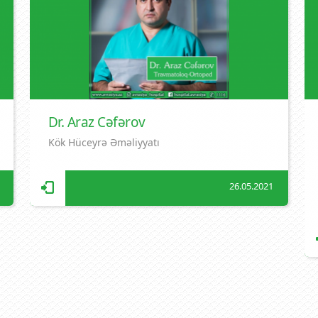
Dr. Araz Cəfərov
Kök Hüceyrə Əməliyyatı
26.05.2021