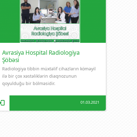
Avrasiya Hospital Radiologiya
Şöbəsi
Radiologiya tibbin müxtəlif cihazların köməyil
ilə bir çox xəstəliklərin diaqnozunun
qoyulduğu bir bölməsidir.
01.03.2021