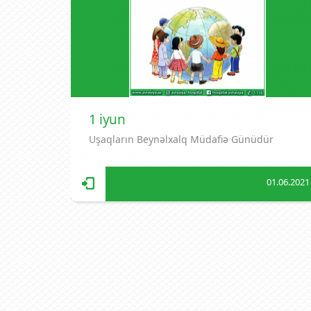
1 iyun
Uşaqların Beynəlxalq Müdafiə Günüdür
01.06.2021