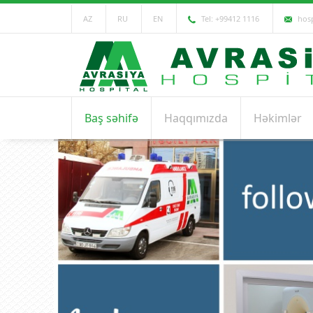
AZ
RU
EN
Tel: +99412 1116
hosp
Baş səhifə
Haqqımızda
Həkimlər