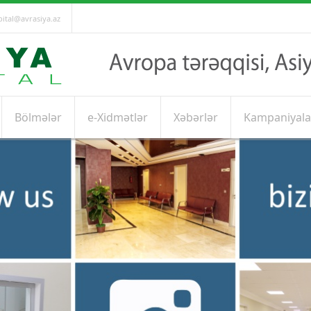
ital@avrasiya.az
Bölmələr
e-Xidmətlər
Xəbərlər
Kampaniyala