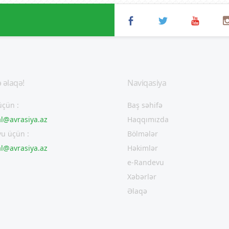
 əlaqə!
Naviqasiya
üçün :
Baş səhifə
al@avrasiya.az
Haqqımızda
u üçün :
Bölmələr
al@avrasiya.az
Həkimlər
e-Randevu
Xəbərlər
Əlaqə