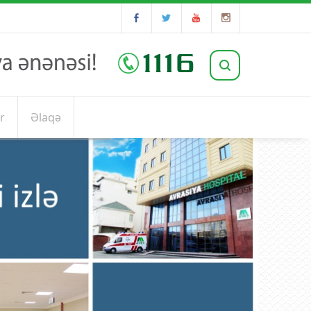
r
Əlaqə