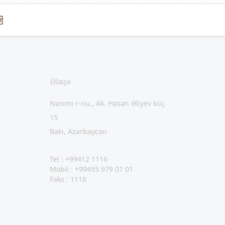
Əlaqə
Nəsimi r-nu., Ak. Həsən Əliyev küç.
15
Bakı, Azərbaycan
Tel : +99412 1116
Mobil : +99455 979 01 01
Faks : 1116