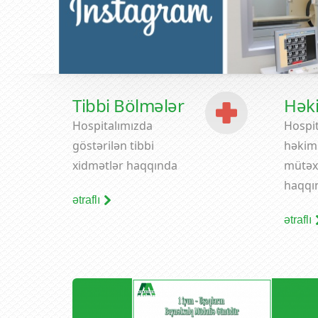
Tibbi Bölmələr
Hək
Hospitalımızda
Hospit
göstərilən tibbi
həkiml
xidmətlər haqqında
mütəx
haqqı
ətraflı
ətraflı