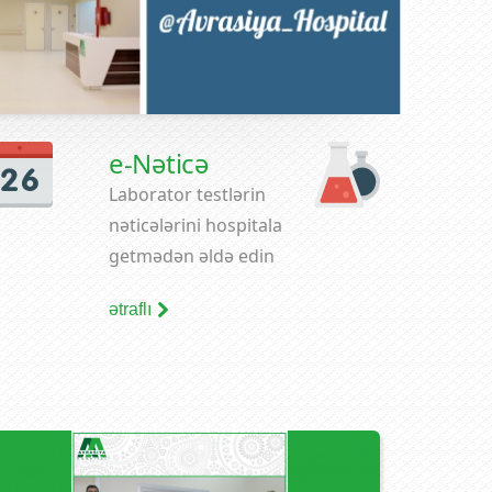
e-Nəticə
Laborator testlərin
nəticələrini hospitala
getmədən əldə edin
ətraflı