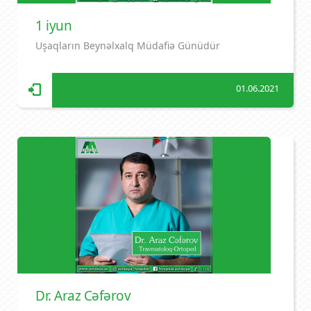
1 iyun
Uşaqların Beynəlxalq Müdafiə Günüdür
01.06.2021
Dr. Araz Cəfərov