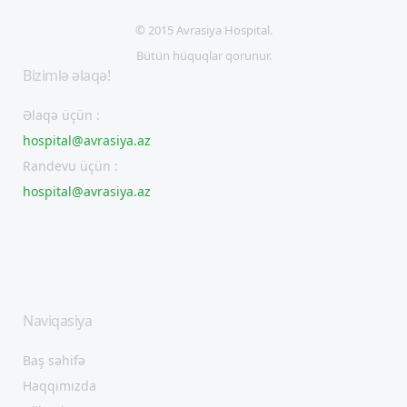
© 2015 Avrasiya Hospital.
Bütün hüquqlar qorunur.
Bizimlə əlaqə!
Əlaqə üçün :
hospital@avrasiya.az
Randevu üçün :
hospital@avrasiya.az
Naviqasiya
Baş səhifə
Haqqımızda