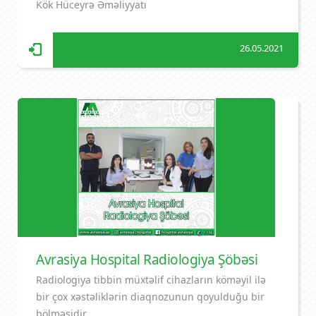
Kök Hüceyrə Əməliyyatı
26.05.2021
Avrasiya Hospital Radiologiya Şöbəsi
Radiologiya tibbin müxtəlif cihazların köməyil ilə
bir çox xəstəliklərin diaqnozunun qoyulduğu bir
bölməsidir.