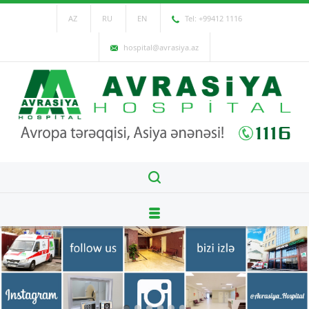
AZ
RU
EN
Tel: +99412 1116
hospital@avrasiya.az