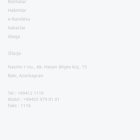
Bölmələr
Həkimlər
e-Randevu
Xəbərlər
Əlaqə
Əlaqə
Nəsimi r-nu., Ak. Həsən Əliyev küç. 15
Bakı, Azərbaycan
Tel : +99412 1116
Mobil : +99455 979 01 01
Faks : 1116