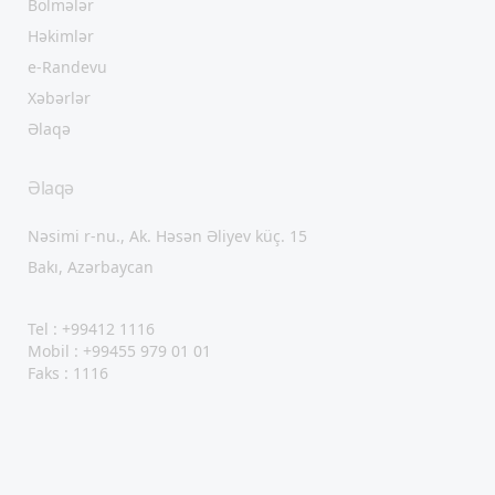
Bölmələr
Həkimlər
e-Randevu
Xəbərlər
Əlaqə
Əlaqə
Nəsimi r-nu., Ak. Həsən Əliyev küç. 15
Bakı, Azərbaycan
Tel : +99412 1116
Mobil : +99455 979 01 01
Faks : 1116