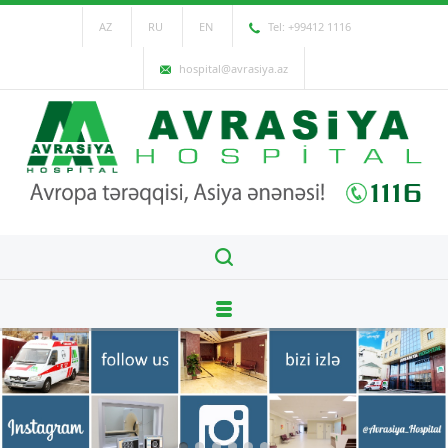
AZ
RU
EN
Tel: +99412 1116
hospital@avrasiya.az