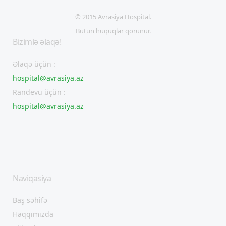
© 2015 Avrasiya Hospital.
Bütün hüquqlar qorunur.
Bizimlə əlaqə!
Əlaqə üçün :
hospital@avrasiya.az
Randevu üçün :
hospital@avrasiya.az
Naviqasiya
Baş səhifə
Haqqımızda