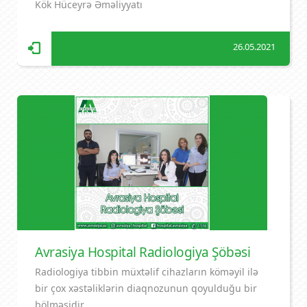
Kök Hüceyrə Əməliyyatı
26.05.2021
Avrasiya Hospital Radiologiya Şöbəsi
Radiologiya tibbin müxtəlif cihazların köməyil ilə
bir çox xəstəliklərin diaqnozunun qoyulduğu bir
bölməsidir.