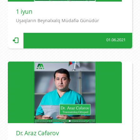
1 iyun
Uşaqların Beynəlxalq Müdafiə Günüdür
01.06.2021
Dr. Araz Cəfərov