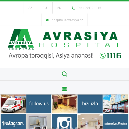
AZ
RU
EN
Tel: +99412 1116
hospital@avrasiya.az