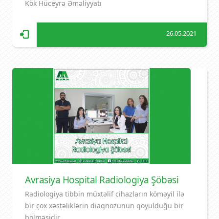
Kök Hüceyrə Əməliyyatı
26.05.2021
Avrasiya Hospital Radiologiya Şöbəsi
Radiologiya tibbin müxtəlif cihazların köməyil ilə
bir çox xəstəliklərin diaqnozunun qoyulduğu bir
bölməsidir.