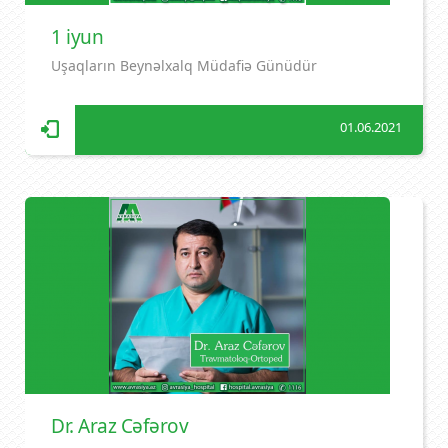
1 iyun
Uşaqların Beynəlxalq Müdafiə Günüdür
01.06.2021
Dr. Araz Cəfərov