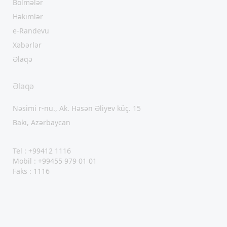
Bölmələr
Həkimlər
e-Randevu
Xəbərlər
Əlaqə
Əlaqə
Nəsimi r-nu., Ak. Həsən Əliyev küç. 15
Bakı, Azərbaycan
Tel : +99412 1116
Mobil : +99455 979 01 01
Faks : 1116