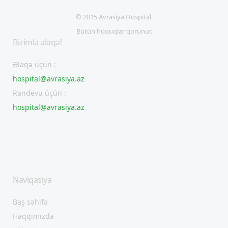
© 2015 Avrasiya Hospital.
Bütün hüquqlar qorunur.
Bizimlə əlaqə!
Əlaqə üçün :
hospital@avrasiya.az
Randevu üçün :
hospital@avrasiya.az
Naviqasiya
Baş səhifə
Haqqımızda