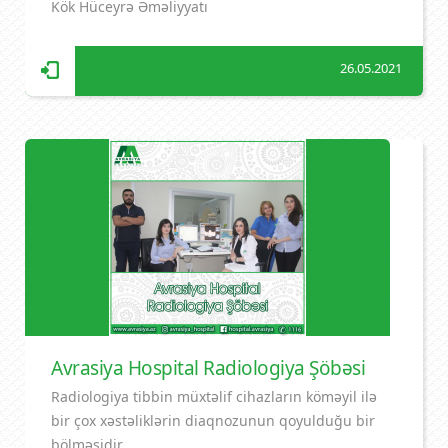
Kök Hüceyrə Əməliyyatı
26.05.2021
Avrasiya Hospital Radiologiya Şöbəsi
Radiologiya tibbin müxtəlif cihazların köməyil ilə
bir çox xəstəliklərin diaqnozunun qoyulduğu bir
bölməsidir.