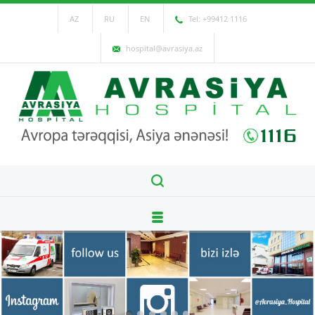
AZ
RU
EN
Tel: +99412 1116
hospital@avrasiya.az