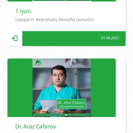
1 iyun
Uşaqların Beynəlxalq Müdafiə Günüdür
01.06.2021
Dr. Araz Cəfərov