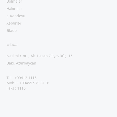
Bölmələr
Həkimlər
e-Randevu
Xəbərlər
Əlaqə
Əlaqə
Nəsimi r-nu., Ak. Həsən Əliyev küç. 15
Bakı, Azərbaycan
Tel : +99412 1116
Mobil : +99455 979 01 01
Faks : 1116