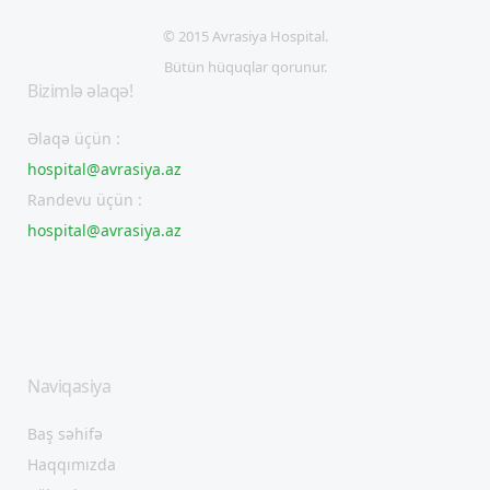
© 2015 Avrasiya Hospital.
Bütün hüquqlar qorunur.
Bizimlə əlaqə!
Əlaqə üçün :
hospital@avrasiya.az
Randevu üçün :
hospital@avrasiya.az
Naviqasiya
Baş səhifə
Haqqımızda